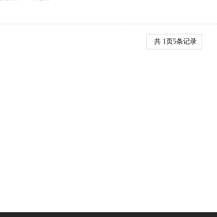
共
1
页
5
条记录