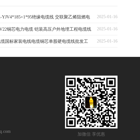
2025-01-16
-YJV4*185+1*95绝缘电缆线 交联聚乙烯阻燃电
2025-01-16
JV22铜芯电力电缆 铠装高压户外地埋工程电缆线
2025-01-16
电缆国标家装电线电缆铜芯单股硬电缆线批发工
线
q.com
加微信 享优惠