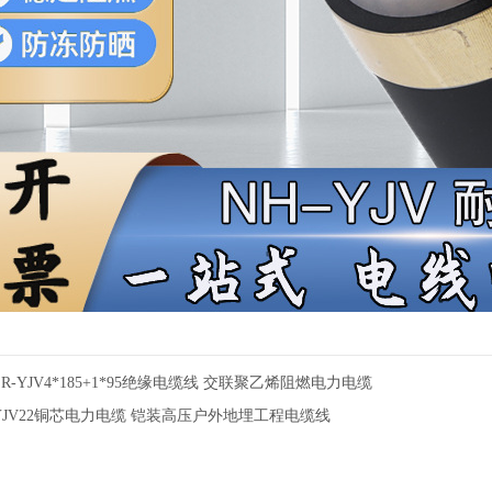
R-YJV4*185+1*95绝缘电缆线 交联聚乙烯阻燃电力电缆
YJV22铜芯电力电缆 铠装高压户外地埋工程电缆线