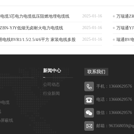
2025-01-16
芯电缆3芯电力电缆低压阻燃地埋电缆线
万瑞通ZR
2025-01-16
ZBN-YJY低烟无卤耐火电力电缆线
力电缆
万瑞通Y
2025-01-16
/4+1芯
线BVR1/1.5/2.5/4/6平方 家装电线多股
瑞通BV
程硬线电
新闻中心
联系我们
公司动态
手机：13660629576
行业新闻
电话：13660629576
种电缆
线
微信：13660629576
p屏蔽线
邮箱：963568059@q